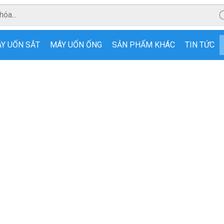
Y UỐN SẮT
MÁY UỐN ỐNG
SẢN PHẨM KHÁC
TIN TỨC