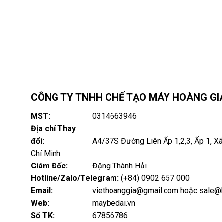
CÔNG TY TNHH CHẾ TẠO MÁY HOÀNG GIA
MST:
0314663946
Địa chỉ Thay
đổi:
A4/37S Đường Liên Ấp 1,2,3, Ấp 1, Xã
Chí Minh.
Giám Đốc:
Đặng Thành Hải
Hotline/Zalo/Telegram:
(+84) 0902 657 000
Email:
viethoanggia@gmail.com hoặc sale@h
Web:
maybedai.vn
Số TK:
67856786