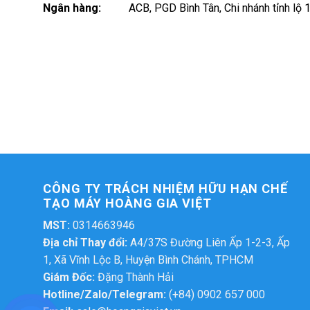
Ngân hàng:
ACB, PGD Bình Tân, Chi nhánh tỉnh lộ 
CÔNG TY TRÁCH NHIỆM HỮU HẠN CHẾ
TẠO MÁY HOÀNG GIA VIỆT
MST:
0314663946
Địa chỉ Thay đổi:
A4/37S Đường Liên Ấp 1-2-3, Ấp
1, Xã Vĩnh Lộc B, Huyện Bình Chánh, TPHCM
Giám Đốc:
Đặng Thành Hải
Hotline/Zalo/Telegram:
(+84) 0902 657 000