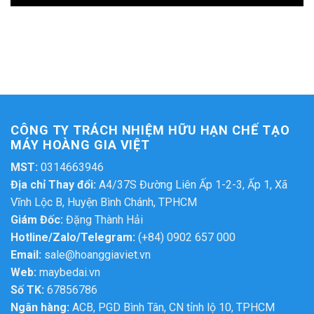
CÔNG TY TRÁCH NHIỆM HỮU HẠN CHẾ TẠO
MÁY HOÀNG GIA VIỆT
MST:
0314663946
Địa chỉ Thay đổi:
A4/37S Đường Liên Ấp 1-2-3, Ấp 1, Xã
Vĩnh Lộc B, Huyện Bình Chánh, TPHCM
Giám Đốc:
Đặng Thành Hải
Hotline/Zalo/Telegram:
(+84) 0902 657 000
Email:
sale@hoanggiaviet.vn
Web:
maybedai.vn
Số TK:
67856786
Ngân hàng:
ACB, PGD Bình Tân, CN tỉnh lộ 10, TPHCM