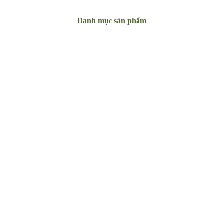
Danh mục sản phẩm
Bộ rổ – rá
Đồ
trang trí