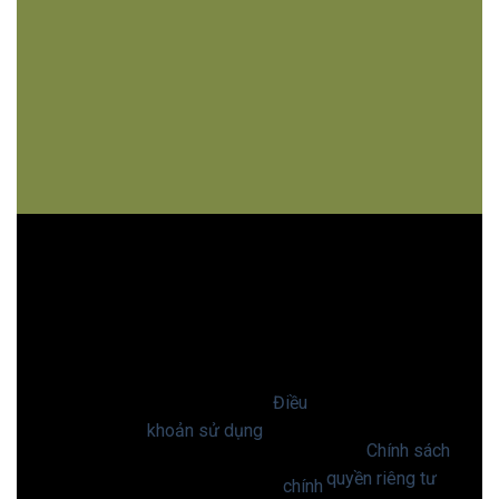
Điều khoản và hỗ
Dữ liệu cá nhân
trợ
được nhập vào
ĐIỀU
trang web này có
Trang web này đã
thể được thu thập
KHOẢN
được tạo bằng Canva,
và sử dụng theo
nhưng nội dung là Nội
VÀ HỖ
các biện pháp bảo
dung của người dùng
vệ quyền riêng tư
TRỢ
và phải tuân thủ
Điều
của người sáng tạo.
khoản sử dụng
của
Xem
Chính sách
chúng tôi. Nếu bạn gặp
quyền riêng tư
của
nội dung vi phạm
chính