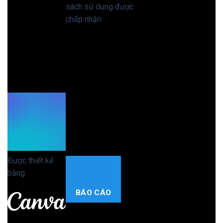
CHÍNH
chúng tôi để tìm
sách sử dụng được
hiểu cách Canva xử
chấp nhận
của chúng
SÁCH
lý dữ liệu cá nhân.
tôi, vui lòng báo cáo
QUYỀN
cho đội ngũ xét duyệt
RIÊNG
nội dung.
TƯ
ĐÓNG
ĐÓNG
Được thiết kế
bằng
BÁO CÁO