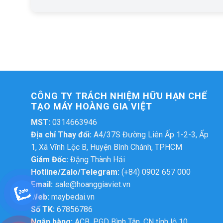
CÔNG TY TRÁCH NHIỆM HỮU HẠN CHẾ
TẠO MÁY HOÀNG GIA VIỆT
MST:
0314663946
Địa chỉ Thay đổi:
A4/37S Đường Liên Ấp 1-2-3, Ấp
1, Xã Vĩnh Lộc B, Huyện Bình Chánh, TPHCM
Giám Đốc:
Đặng Thành Hải
Hotline/Zalo/Telegram:
(+84) 0902 657 000
Email:
sale@hoanggiaviet.vn
Web:
maybedai.vn
Số TK:
67856786
Ngân hàng:
ACB, PGD Bình Tân, CN tỉnh lộ 10,