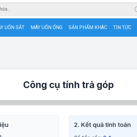
Y UỐN SẮT
MÁY UỐN ỐNG
SẢN PHẨM KHÁC
TIN TỨC