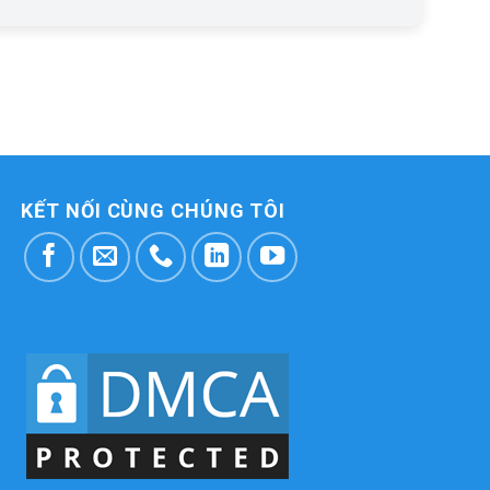
KẾT NỐI CÙNG CHÚNG TÔI