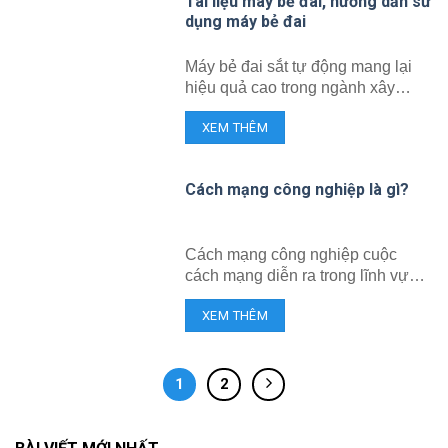
Tài liệu máy bẻ đai, hướng dẫn sử
dụng máy bẻ đai
Máy bẻ đai sắt tự động mang lại
hiệu quả cao trong ngành xây
dựng. Tài liệu về máy bẻ đai của
XEM THÊM
công ty Hoàng Gia Việt…
Cách mạng công nghiệp là gì?
Cách mạng công nghiệp cuộc
cách mạng diễn ra trong lĩnh vực
sản xuất, bản chất của nó là sự
XEM THÊM
thay đổi cơ bản các điều kiện kinh
tế xã hội, văn hóa và kỹ thuật, xuất
phát từ nước Anh sau đó lan tỏa
ra toàn thế giới.
1
2