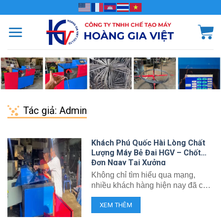
Chuyển
đến
nội
dung
Tác giả:
Admin
Khách Phú Quốc Hài Lòng Chất
Lượng Máy Bẻ Đai HGV – Chốt
Đơn Ngay Tại Xưởng
Không chỉ tìm hiểu qua mạng,
nhiều khách hàng hiện nay đã có
xu hướng đến tận nơi để kiểm tra
XEM THÊM
chất lượng máy móc trước khi
quyết định. Và mới đây, CÔNG TY