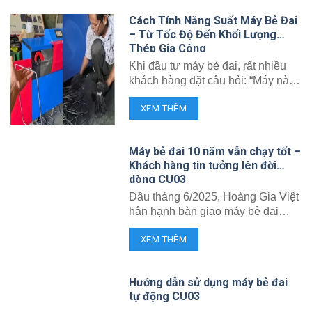
TNHH CHẾ TẠO MÁY HOÀNG
Cách Tính Năng Suất Máy Bẻ Đai
GIA VIỆT hân hạnh đón tiếp một
– Từ Tốc Độ Đến Khối Lượng
khách hàng từ Phú Quốc đến trực
Thép Gia Công
tiếp xưởng […]
Khi đầu tư máy bẻ đai, rất nhiều
khách hàng đặt câu hỏi: “Máy này
mỗi ngày bẻ được bao nhiêu ký?”
XEM THÊM
hay “Tốc độ 14–16 đai/phút thì ra
sản lượng bao nhiêu?”. Bài viết
sau sẽ giúp bạn hiểu cách tính
Máy bẻ đai 10 năm vẫn chạy tốt –
năng suất thực tế từ tốc độ bẻ,
Khách hàng tin tưởng lên đời
đồng thời giải thích những […]
dòng CU03
Đầu tháng 6/2025, Hoàng Gia Việt
hân hạnh bàn giao máy bẻ đai
CU03 thế hệ mới cho một khách
XEM THÊM
hàng lâu năm đã sử dụng sản
phẩm máy bẻ đai Hoàng Gia Việt
từ năm 2015 đến nay. Điều khiến
Hướng dẫn sử dụng máy bẻ đai
chúng tôi vô cùng tự hào là chiếc
tự động CU03
máy bẻ đai cũ sau hơn […]