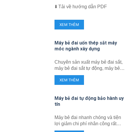
⬇️ Tải về hướng dẫn PDF
XEM THÊM
Máy bẻ đai uốn thép sắt máy
móc ngành xây dựng
Chuyên sản xuất máy bẻ đai sắt,
máy bẻ đai sắt tự động, máy bẻ
đai sắt xây dựng, máy bẻ tay dê
XEM THÊM
sắt, máy uốn thép hình, máy bẻ
thép hình.
Máy bẻ đai tự động bảo hành uy
tín
Máy bẻ đai nhanh chóng và tiện
lợi giảm chi phí nhân công rất
nhiều.