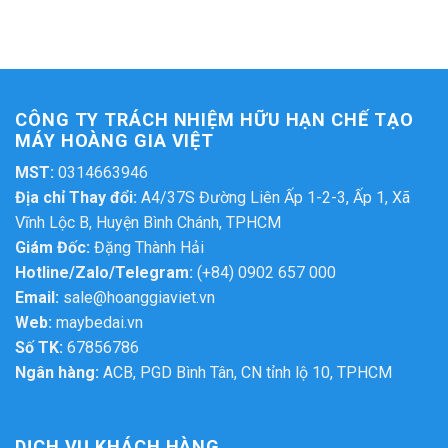
CÔNG TY TRÁCH NHIỆM HỮU HẠN CHẾ TẠO
MÁY HOÀNG GIA VIỆT
MST:
0314663946
Địa chỉ Thay đổi:
A4/37S Đường Liên Ấp 1-2-3, Ấp 1, Xã
Vĩnh Lộc B, Huyện Bình Chánh, TPHCM
Giám Đốc:
Đặng Thành Hải
Hotline/Zalo/Telegram:
(+84) 0902 657 000
Email:
sale@hoanggiaviet.vn
Web:
maybedai.vn
Số TK:
67856786
Ngân hàng:
ACB, PGD Bình Tân, CN tỉnh lộ 10, TPHCM
DỊCH VỤ KHÁCH HÀNG