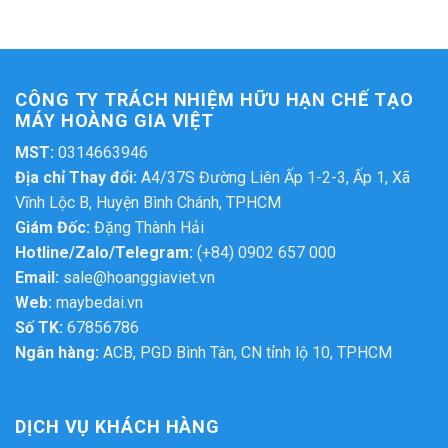
CÔNG TY TRÁCH NHIỆM HỮU HẠN CHẾ TẠO
MÁY HOÀNG GIA VIỆT
MST:
0314663946
Địa chỉ Thay đổi:
A4/37S Đường Liên Ấp 1-2-3, Ấp 1, Xã
Vĩnh Lộc B, Huyện Bình Chánh, TPHCM
Giám Đốc:
Đặng Thành Hải
Hotline/Zalo/Telegram:
(+84) 0902 657 000
Email:
sale@hoanggiaviet.vn
Web:
maybedai.vn
Số TK:
67856786
Ngân hàng:
ACB, PGD Bình Tân, CN tỉnh lộ 10, TPHCM
DỊCH VỤ KHÁCH HÀNG